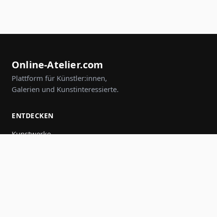
Online-Atelier.com
Plattform für Künstler:innen,
Galerien und Kunstinteressierte.
ENTDECKEN
Kunstwerke
Künstler:innen
Galerien
Events
Gruppen
Suche
MITMACHEN