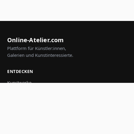
Online-Atelier.com
Plattform für Künstler:innen,
Galerien und Kunstinteressierte.
ENTDECKEN
Kunstwerke
Künstler:innen
Galerien
Events
Gruppen
Suche
MITMACHEN