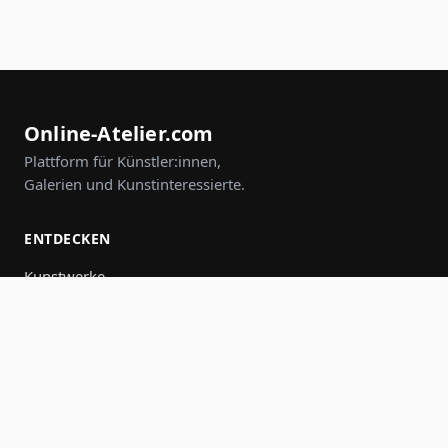
Online-Atelier.com
Plattform für Künstler:innen,
Galerien und Kunstinteressierte.
ENTDECKEN
Kunstwerke
Künstler:innen
Galerien
Events
Gruppen
Suche
MITMACHEN