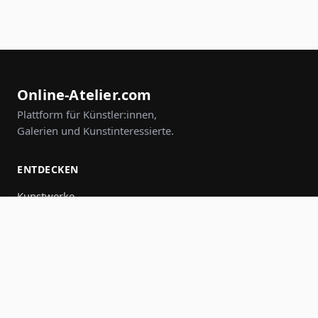
Online-Atelier.com
Plattform für Künstler:innen,
Galerien und Kunstinteressierte.
ENTDECKEN
Kunstwerke
Künstler:innen
Galerien
Events
Gruppen
Suche
MITMACHEN