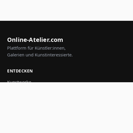
Online-Atelier.com
Plattform für Künstler:innen,
Galerien und Kunstinteressierte.
ENTDECKEN
Kunstwerke
Künstler:innen
Galerien
Events
Gruppen
Suche
MITMACHEN