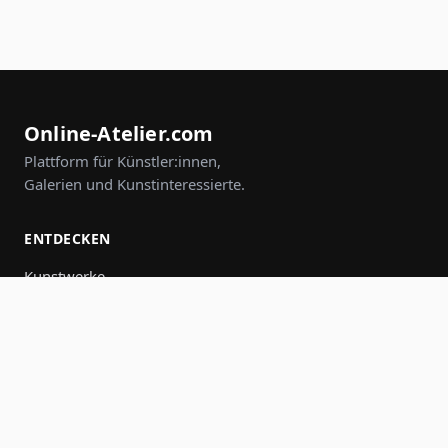
Online-Atelier.com
Plattform für Künstler:innen,
Galerien und Kunstinteressierte.
ENTDECKEN
Kunstwerke
Künstler:innen
Galerien
Events
Gruppen
Suche
MITMACHEN