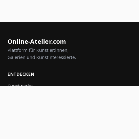
Online-Atelier.com
Plattform für Künstler:innen,
Galerien und Kunstinteressierte.
ENTDECKEN
Kunstwerke
Künstler:innen
Galerien
Events
Gruppen
Suche
MITMACHEN