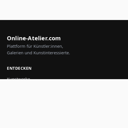
Online-Atelier.com
Plattform für Künstler:innen,
Galerien und Kunstinteressierte.
ENTDECKEN
Kunstwerke
Künstler:innen
Galerien
Events
Gruppen
Suche
MITMACHEN