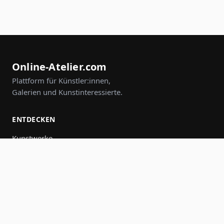
Online-Atelier.com
Plattform für Künstler:innen,
Galerien und Kunstinteressierte.
ENTDECKEN
Kunstwerke
Künstler:innen
Galerien
Events
Gruppen
Suche
MITMACHEN