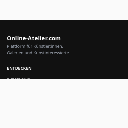
Online-Atelier.com
Plattform für Künstler:innen,
Galerien und Kunstinteressierte.
ENTDECKEN
Kunstwerke
Künstler:innen
Galerien
Events
Gruppen
Suche
MITMACHEN