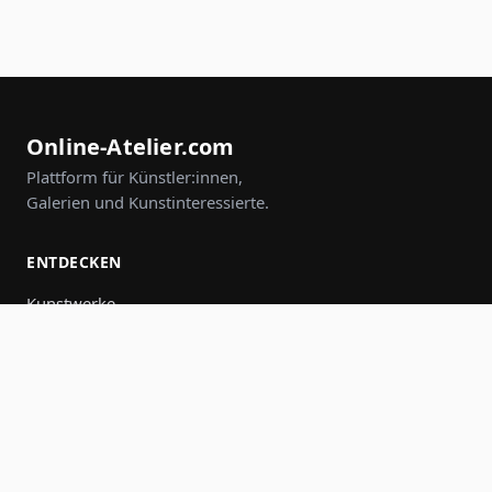
Online-Atelier.com
Plattform für Künstler:innen,
Galerien und Kunstinteressierte.
ENTDECKEN
Kunstwerke
Künstler:innen
Galerien
Events
Gruppen
Suche
MITMACHEN