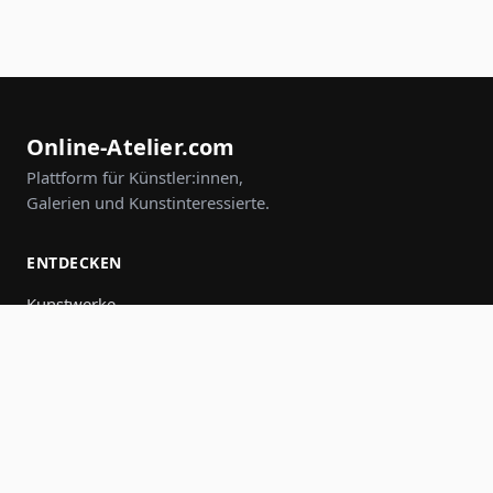
Online-Atelier.com
Plattform für Künstler:innen,
Galerien und Kunstinteressierte.
ENTDECKEN
Kunstwerke
Künstler:innen
Galerien
Events
Gruppen
Suche
MITMACHEN