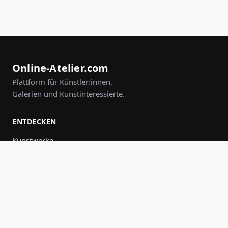
Online-Atelier.com
Plattform für Künstler:innen,
Galerien und Kunstinteressierte.
ENTDECKEN
Kunstwerke
Künstler:innen
Galerien
Events
Gruppen
Suche
MITMACHEN