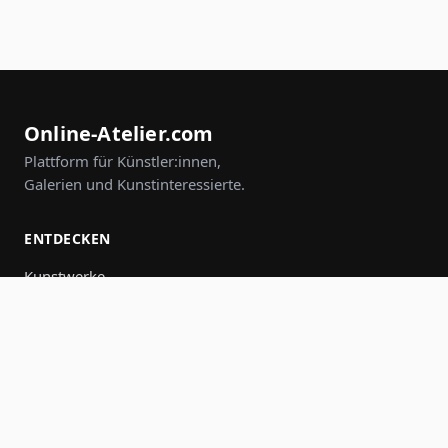
Online-Atelier.com
Plattform für Künstler:innen,
Galerien und Kunstinteressierte.
ENTDECKEN
Kunstwerke
Künstler:innen
Galerien
Events
Gruppen
Suche
MITMACHEN