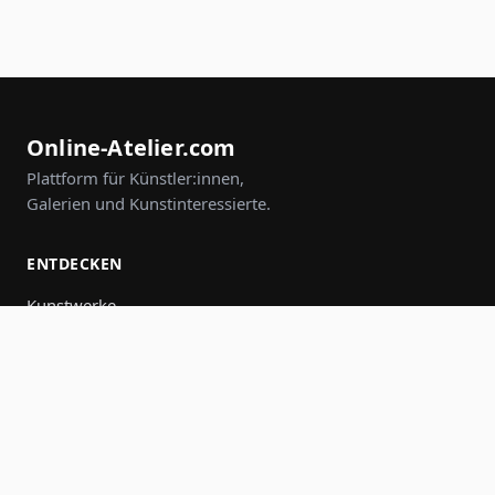
Online-Atelier.com
Plattform für Künstler:innen,
Galerien und Kunstinteressierte.
ENTDECKEN
Kunstwerke
Künstler:innen
Galerien
Events
Gruppen
Suche
MITMACHEN