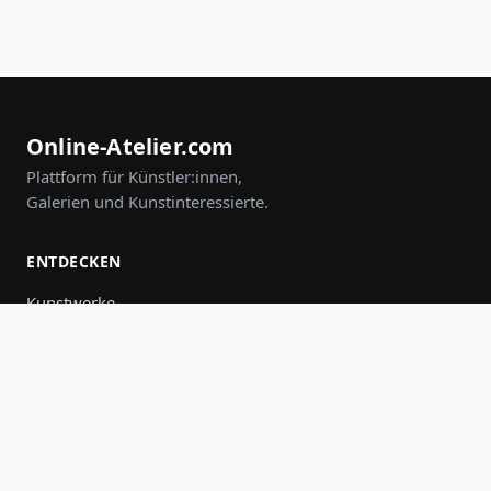
Online-Atelier.com
Plattform für Künstler:innen,
Galerien und Kunstinteressierte.
ENTDECKEN
Kunstwerke
Künstler:innen
Galerien
Events
Gruppen
Suche
MITMACHEN