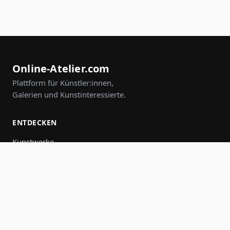
Online-Atelier.com
Plattform für Künstler:innen,
Galerien und Kunstinteressierte.
ENTDECKEN
Kunstwerke
Künstler:innen
Galerien
Events
Gruppen
Suche
MITMACHEN