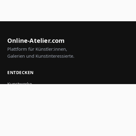
Online-Atelier.com
Plattform für Künstler:innen,
Galerien und Kunstinteressierte.
ENTDECKEN
Kunstwerke
Künstler:innen
Galerien
Events
Gruppen
Suche
MITMACHEN