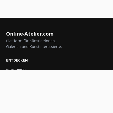
Online-Atelier.com
Plattform für Künstler:innen,
Galerien und Kunstinteressierte.
ENTDECKEN
Kunstwerke
Künstler:innen
Galerien
Events
Gruppen
Suche
MITMACHEN