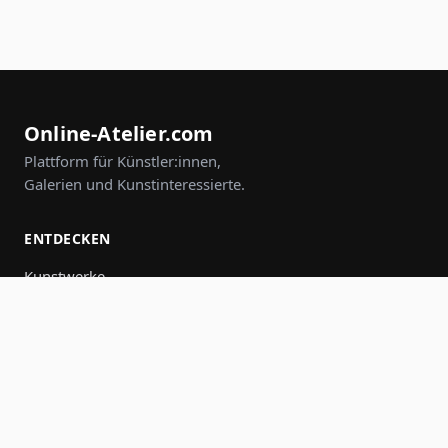
Online-Atelier.com
Plattform für Künstler:innen,
Galerien und Kunstinteressierte.
ENTDECKEN
Kunstwerke
Künstler:innen
Galerien
Events
Gruppen
Suche
MITMACHEN