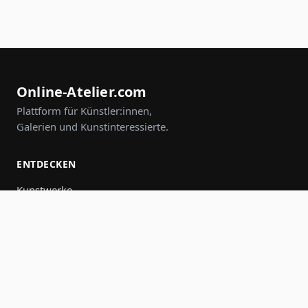
Online-Atelier.com
Plattform für Künstler:innen,
Galerien und Kunstinteressierte.
ENTDECKEN
Kunstwerke
Künstler:innen
Galerien
Events
Gruppen
Suche
MITMACHEN