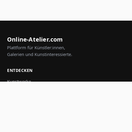
Online-Atelier.com
Plattform für Künstler:innen,
Galerien und Kunstinteressierte.
ENTDECKEN
Kunstwerke
Künstler:innen
Galerien
Events
Gruppen
Suche
MITMACHEN