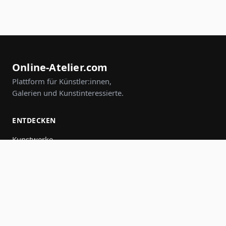
Online-Atelier.com
Plattform für Künstler:innen,
Galerien und Kunstinteressierte.
ENTDECKEN
Kunstwerke
Künstler:innen
Galerien
Events
Gruppen
Suche
MITMACHEN