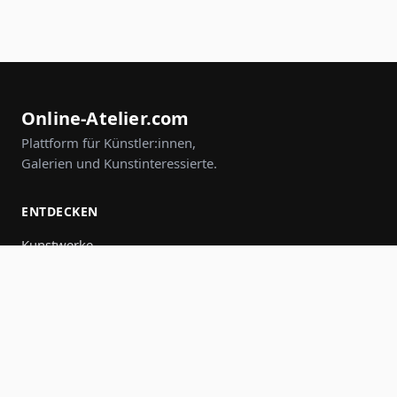
Online-Atelier.com
Plattform für Künstler:innen,
Galerien und Kunstinteressierte.
ENTDECKEN
Kunstwerke
Künstler:innen
Galerien
Events
Gruppen
Suche
MITMACHEN