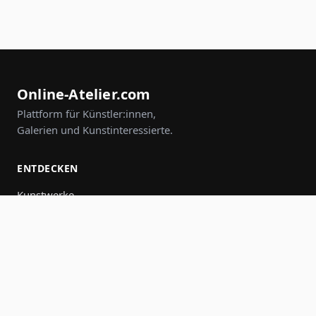
Online-Atelier.com
Plattform für Künstler:innen,
Galerien und Kunstinteressierte.
ENTDECKEN
Kunstwerke
Künstler:innen
Galerien
Events
Gruppen
Suche
MITMACHEN