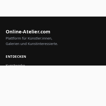
Online-Atelier.com
Plattform für Künstler:innen,
Galerien und Kunstinteressierte.
ENTDECKEN
Kunstwerke
Künstler:innen
Galerien
Events
Gruppen
Suche
MITMACHEN