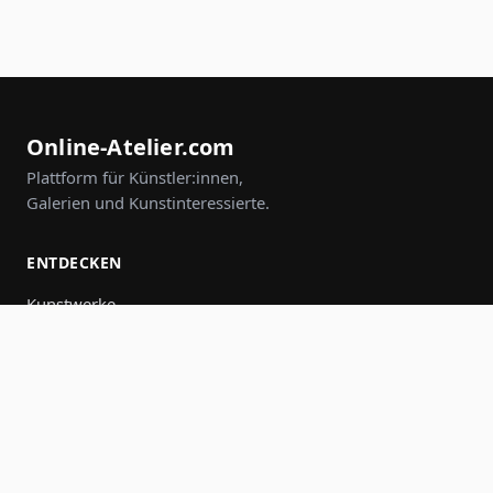
Online-Atelier.com
Plattform für Künstler:innen,
Galerien und Kunstinteressierte.
ENTDECKEN
Kunstwerke
Künstler:innen
Galerien
Events
Gruppen
Suche
MITMACHEN