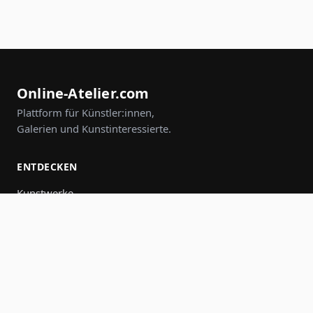
Online-Atelier.com
Plattform für Künstler:innen,
Galerien und Kunstinteressierte.
ENTDECKEN
Kunstwerke
Künstler:innen
Galerien
Events
Gruppen
Suche
MITMACHEN