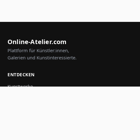
Online-Atelier.com
Plattform für Künstler:innen,
Galerien und Kunstinteressierte.
ENTDECKEN
Kunstwerke
Künstler:innen
Galerien
Events
Gruppen
Suche
MITMACHEN