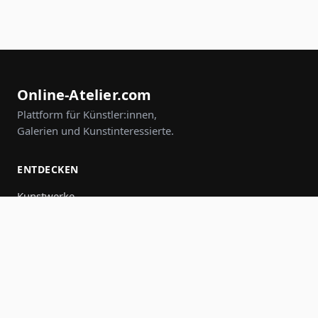
Online-Atelier.com
Plattform für Künstler:innen,
Galerien und Kunstinteressierte.
ENTDECKEN
Kunstwerke
Künstler:innen
Galerien
Events
Gruppen
Suche
MITMACHEN