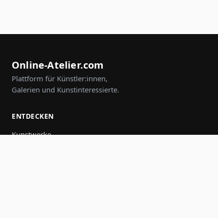
Online-Atelier.com
Plattform für Künstler:innen,
Galerien und Kunstinteressierte.
ENTDECKEN
Kunstwerke
Künstler:innen
Galerien
Events
Gruppen
Suche
MITMACHEN