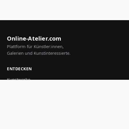
Online-Atelier.com
Plattform für Künstler:innen,
Galerien und Kunstinteressierte.
ENTDECKEN
Kunstwerke
Künstler:innen
Galerien
Events
Gruppen
Suche
MITMACHEN