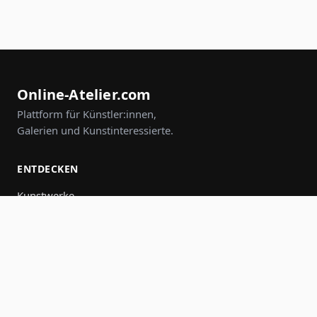
Online-Atelier.com
Plattform für Künstler:innen,
Galerien und Kunstinteressierte.
ENTDECKEN
Kunstwerke
Künstler:innen
Galerien
Events
Gruppen
Suche
MITMACHEN