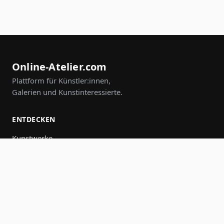
Online-Atelier.com
Plattform für Künstler:innen,
Galerien und Kunstinteressierte.
ENTDECKEN
Kunstwerke
Künstler:innen
Galerien
Events
Gruppen
Suche
MITMACHEN