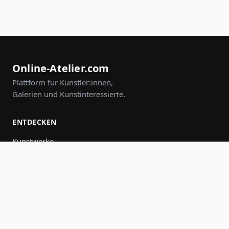
Online-Atelier.com
Plattform für Künstler:innen,
Galerien und Kunstinteressierte.
ENTDECKEN
Kunstwerke
Künstler:innen
Galerien
Events
Gruppen
Suche
MITMACHEN