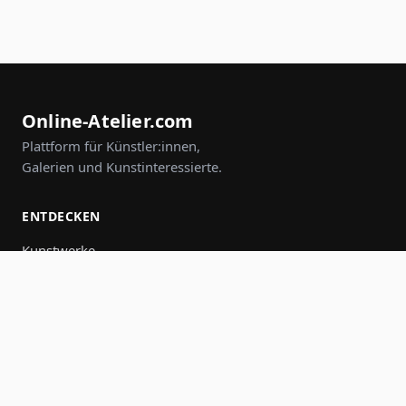
Online-Atelier.com
Plattform für Künstler:innen,
Galerien und Kunstinteressierte.
ENTDECKEN
Kunstwerke
Künstler:innen
Galerien
Events
Gruppen
Suche
MITMACHEN