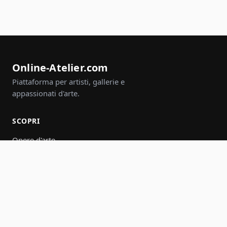
Online-Atelier.com
Piattaforma per artisti, gallerie e
appassionati d'arte.
SCOPRI
Opere d'arte
Artisti
Gallerie
Eventi
Gruppi
Cerca
PARTECIPA