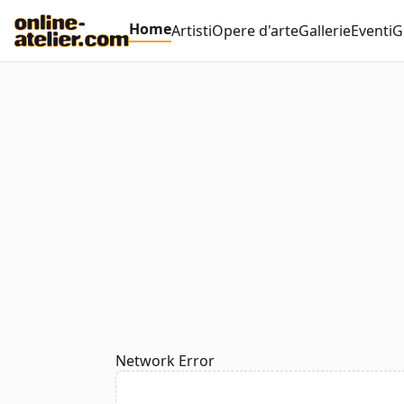
Home
Artisti
Opere d'arte
Gallerie
Eventi
G
Network Error