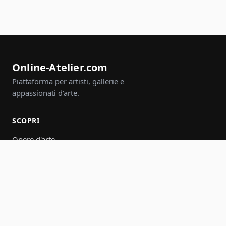
Online-Atelier.com
Piattaforma per artisti, gallerie e
appassionati d'arte.
SCOPRI
Opere d'arte
Artisti
Gallerie
Eventi
Gruppi
Cerca
PARTECIPA