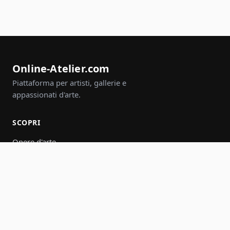
Online-Atelier.com
Piattaforma per artisti, gallerie e
appassionati d'arte.
SCOPRI
Opere d'arte
Artisti
Gallerie
Eventi
Gruppi
Cerca
PARTECIPA