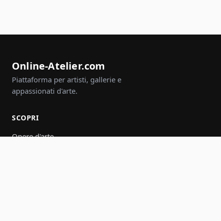
Online-Atelier.com
Piattaforma per artisti, gallerie e
appassionati d'arte.
SCOPRI
Opere d'arte
Artisti
Gallerie
Eventi
Gruppi
Cerca
PARTECIPA