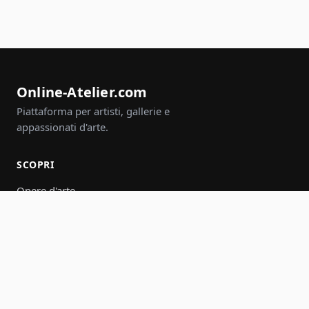
Online-Atelier.com
Piattaforma per artisti, gallerie e
appassionati d'arte.
SCOPRI
Opere d'arte
Artisti
Gallerie
Eventi
Gruppi
Cerca
PARTECIPA