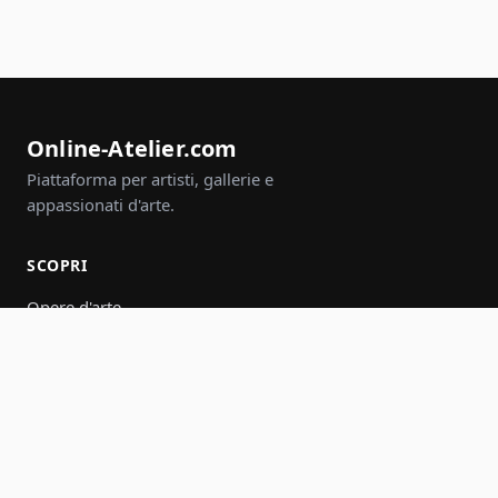
Online-Atelier.com
Piattaforma per artisti, gallerie e
appassionati d'arte.
SCOPRI
Opere d'arte
Artisti
Gallerie
Eventi
Gruppi
Cerca
PARTECIPA