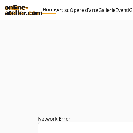
Home
Artisti
Opere d'arte
Gallerie
Eventi
G
Network Error