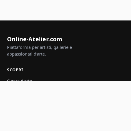
Online-Atelier.com
Piattaforma per artisti, gallerie e
appassionati d'arte.
SCOPRI
Opere d'arte
Artisti
Gallerie
Eventi
Gruppi
Cerca
PARTECIPA