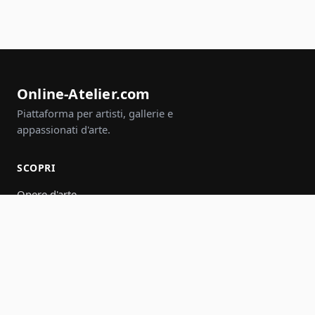
Online-Atelier.com
Piattaforma per artisti, gallerie e
appassionati d'arte.
SCOPRI
Opere d'arte
Artisti
Gallerie
Eventi
Gruppi
Cerca
PARTECIPA