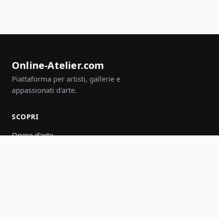
Online-Atelier.com
Piattaforma per artisti, gallerie e
appassionati d'arte.
SCOPRI
Opere d'arte
Artisti
Gallerie
Eventi
Gruppi
Cerca
PARTECIPA