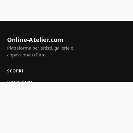
Online-Atelier.com
Piattaforma per artisti, gallerie e
appassionati d'arte.
SCOPRI
Opere d'arte
Artisti
Gallerie
Eventi
Gruppi
Cerca
PARTECIPA