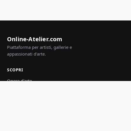
Online-Atelier.com
Piattaforma per artisti, gallerie e
appassionati d'arte.
SCOPRI
Opere d'arte
Artisti
Gallerie
Eventi
Gruppi
Cerca
PARTECIPA