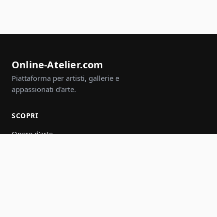
Online-Atelier.com
Piattaforma per artisti, gallerie e
appassionati d'arte.
SCOPRI
Opere d'arte
Artisti
Gallerie
Eventi
Gruppi
Cerca
PARTECIPA